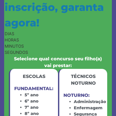
inscrição, garanta
agora!
DIAS
HORAS
MINUTOS
SEGUNDOS
Selecione qual concurso seu filho(a)
vai prestar:
ESCOLAS
TÉCNICOS
NOTURNO
FUNDAMENTAL:
5º ano
NOTURNO:
6º ano
Administração
7º ano
Enfermagem
8º ano
Segurança