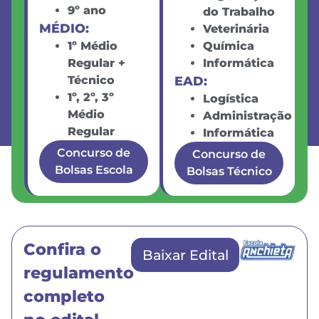
9º ano
do Trabalho
MÉDIO:
Veterinária
1º Médio
Química
Regular +
Informática
Técnico
EAD:
1º, 2º, 3º
Logística
Médio
Administração
Regular
Informática
Concurso de
Concurso de
Bolsas Escola
Bolsas Técnico
Confira o
Baixar Edital
regulamento
completo