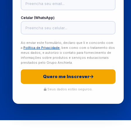
Celular (WhatsApp)
Ao enviar este formulário, declaro que li e concordo com
a
Política de Privacidade
, bem como com o tratamento dos
meus dados, e autorizo o contato para fornecimento de
informações sobre produtos e serviços educacionais
prestados pelo Grupo Anchieta.
Quero me Inscrever
Seus dados estão seguros.