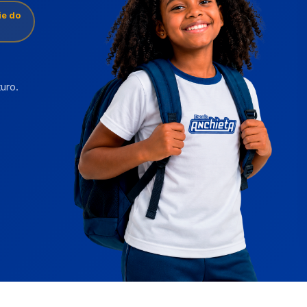
ie do
uro.