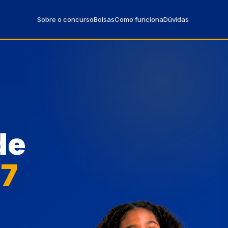
Sobre o concurso
Bolsas
Como funciona
Dúvidas
de
27