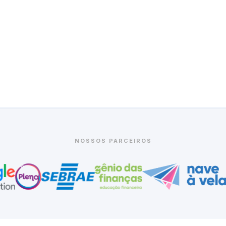
22/08
29/08
12/09
SÁBADO
SÁBADO
SÁBADO
NOSSOS PARCEIROS