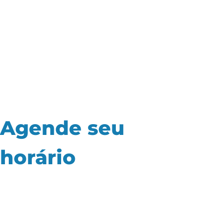
Agende seu
horário
e
garanta sua
vaga para