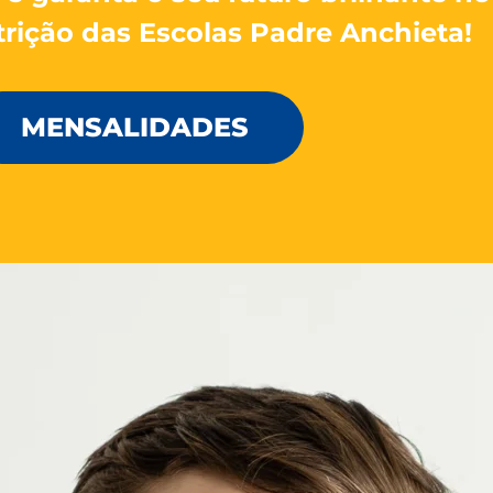
rição das Escolas Padre Anchieta!
MENSALIDADES