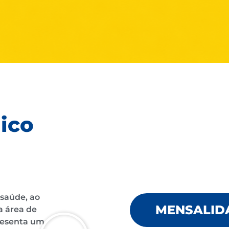
ico
 saúde, ao
MENSALID
a área de
resenta um