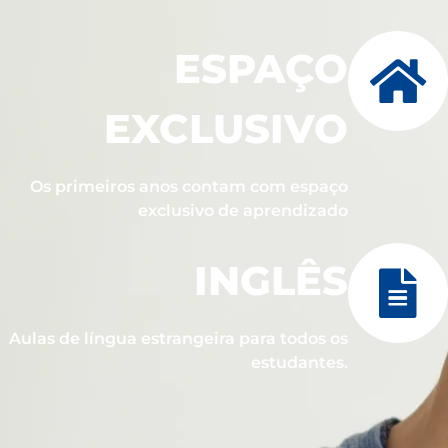
ESPAÇO
EXCLUSIVO
Os primeiros anos contam com espaço
exclusivo de aprendizado
INGLÊS
Aulas de língua estrangeira para todos os
estudantes.