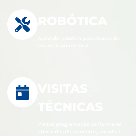
ROBÓTICA
Aulas de robótica para alunos do
ensino fundamental.
VISITAS
TÉCNICAS
Visitas programadas conforme as
atividades do semestre, unindo a