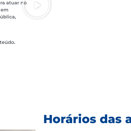
ra atuar no
s em
ública,
nteúdo.
Horários das 